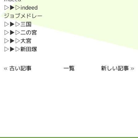
▷▶▷
indeed
ジョブメドレー
▷▶▷
三国
▷▶▷
二の宮
▷▶▷
大宮
▷▶▷
新田塚
«
古い記事
一覧
新しい記事
»