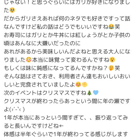
じゃない！と思うぐらいにはガリが好きになりまし
た
だからガリさえあれば何のネタでも好きですって話
なんですけど私の話はどうでもいいですね
笑
お寿司にはガリとか牛丼には紅しょうがとか子供の
頃はあんなに大嫌いだったのに
あれがあるから美味しいんだよねと思える大人にな
りました
本当に味覚って変わるんですね
もしくは味に鈍感になってるんですかね？
笑
そんな話はさておき、利用者さん達もおいしいおい
しいと完食されていましたよ
次のイベントはクリスマスですね
クリスマスが終わったらあっという間に年の瀬です
よ(›´-`‹ )
1年が本当にあっという間すぎて、、振り返ってみ
ると長いんですけどね←
体感は半年ぐらいで1年が終わってる感じがします